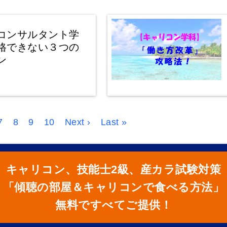
コンサルタント学
格できない３つの
ン
7
8
9
10
Next ›
Last »
キャリコン、技能士2級、産カラ試験対策
「傾聴の部屋＆キャリコンで食べる方法」
無料ですべてご提供！