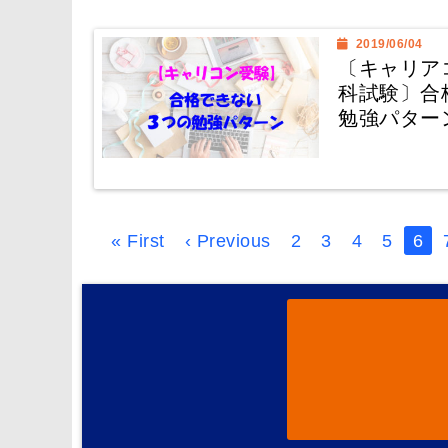
2019/06/04
〔キャリア
科試験〕合
勉強パター
« First
‹ Previous
2
3
4
5
6