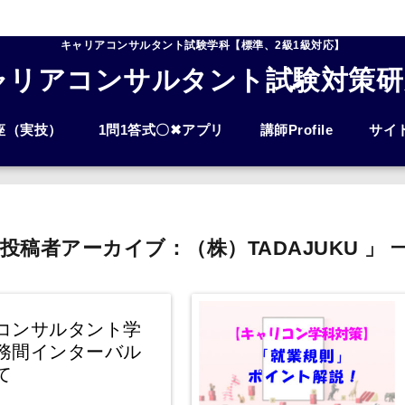
キャリアコンサルタント試験学科【標準、2級1級対応】
ャリアコンサルタント試験対策研
座（実技）
1問1答式〇✖アプリ
講師Profile
サイ
 投稿者アーカイブ：（株）TADAJUKU 」 
コンサルタント学
務間インターバル
て