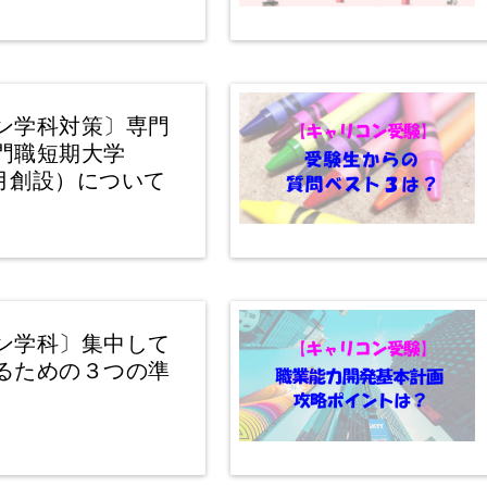
ン学科対策〕専門
門職短期大学
4月創設）について
ン学科〕集中して
るための３つの準