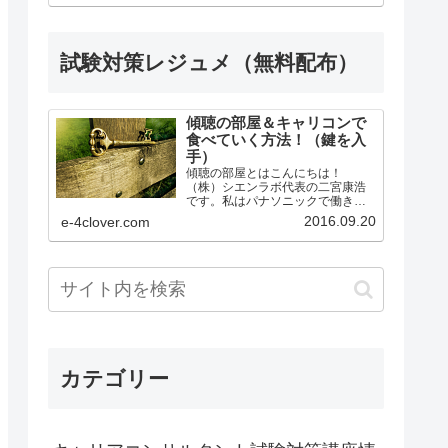
講後、本番まで何をするべきか明
確にアドバイス。●ロープレ後の質
疑応答（口頭試問）...
試験対策レジュメ（無料配布）
傾聴の部屋＆キャリコンで
食べていく方法！（鍵を入
手）
傾聴の部屋とはこんにちは！
（株）シエンラボ代表の二宮康浩
です。私はパナソニックで働きな
がら、勉強の仕方を工夫し、１級
2016.09.20
e-4clover.com
キャリアコンサルティング技能士
の資格を取得、皆さんのサポート
ができるようになりました。また
Shien.Labの公認サポーター...
カテゴリー