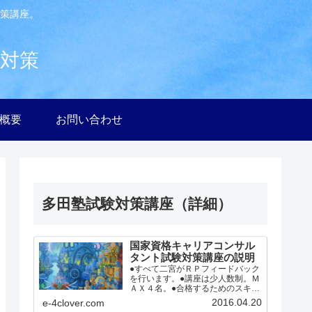
策講座。
験対策
社概要
お問い合わせ
多田塾試験対策講座（詳細）
国家資格キャリアコンサル
タント試験対策講座の説明
●すべて二宮がＲＰフィードバック
を行います。●講座は少人数制。Ｍ
ＡＸ４名。●合格するためのスキル
を２日で徹底指導。●ロープレ実践
2016.04.20
e-4clover.com
中心、的確なフィードバック。●受