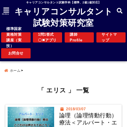
キャリアコンサルタント試験学科【標準、2級1級対応】
キャリアコンサルタント
menu
試験対策研究室
標準国家
資格対策
1問1答式
講師
サイトマ
講座（実
〇✖アプリ
Profile
ップ
技）
お問合せ
ホーム
「 エリス 」 一覧
2018/03/07
論理（論理情動行動）
療法＜アルバート・エ