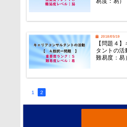
易度：易）
2018/05/19
【問題４】
タントの活
難易度：易
1
2