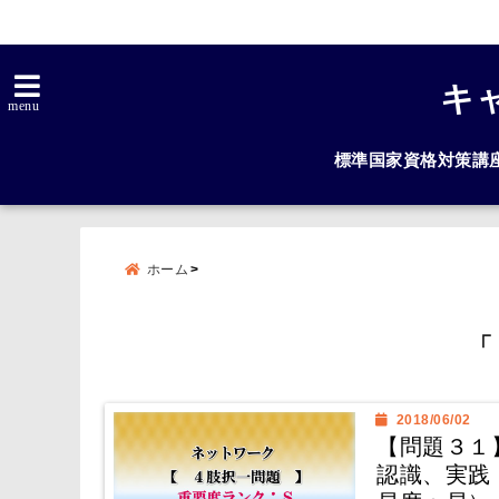
キ
menu
標準国家資格対策講
ホーム
「
2018/06/02
【問題３１
認識、実践