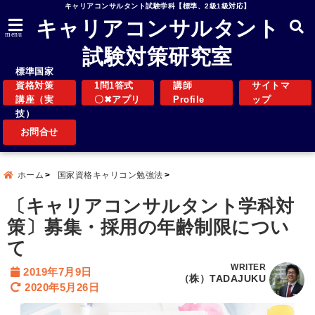
キャリアコンサルタント試験学科【標準、2級1級対応】
キャリアコンサルタント
menu
試験対策研究室
標準国家
資格対策
1問1答式
講師
サイトマ
講座（実
〇✖アプリ
Profile
ップ
技）
お問合せ
ホーム
国家資格キャリコン勉強法
〔キャリアコンサルタント学科対
策〕募集・採用の年齢制限につい
て
WRITER
2019年7月9日
（株）TADAJUKU
2020年5月26日