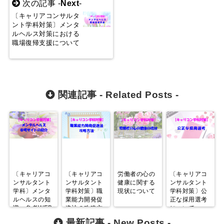
次の記事 -
Next
-
〔キャリアコンサルタ
ント学科対策〕メンタ
ルヘルス対策における
職場復帰支援について
関連記事 -
Related Posts
-
〔キャリアコ
〔キャリアコ
労働者の心の
〔キャリアコ
ンサルタント
ンサルタント
健康に関する
ンサルタント
学科〕メンタ
学科対策〕職
現状について
学科対策〕公
ルヘルスの知
業能力開発促
正な採用選考
識、参考WEB
進法の攻略方
について
サイトは？
法
最新記事 -
New Posts
-