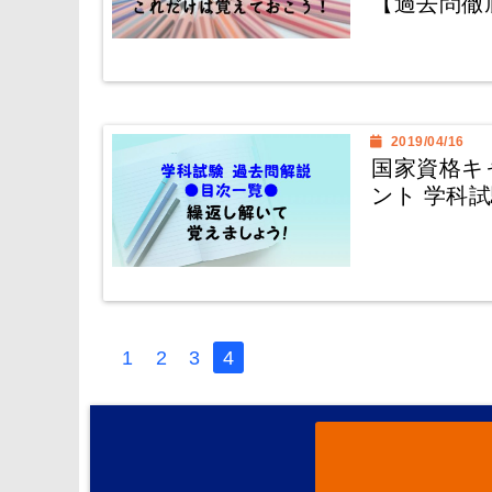
【過去問徹
2019/04/16
国家資格キ
ント 学科
1
2
3
4