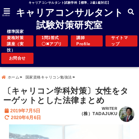
キャリアコンサルタント試験学科【標準、2級1級対応】
キャリアコンサルタント
menu
試験対策研究室
標準国家
資格対策
1問1答式
講師
サイトマ
講座（実
〇✖アプリ
Profile
ップ
技）
お問合せ
ホーム
国家資格キャリコン勉強法
〔キャリコン学科対策〕女性をタ
ーゲットとした法律まとめ
WRITER
2019年7月5日
（株）TADAJUKU
2020年6月6日