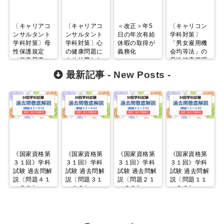
〔キャリアコ
〔キャリアコ
＜改正＞年5
〔キャリコン
ンサルタント
ンサルタント
日の年次有給
学科対策〕
学科対策〕母
学科対策〕心
休暇の取得が
「男女雇用機
性保護規定
の健康問題に
義務化
会均等法」の
（労働基準
より休業した
母性健康管理
法）について
労働者への支
の措置等につ
最新記事 -
New Posts
-
援
いて
《国家資格第
《国家資格第
《国家資格第
《国家資格第
３１回》学科
３１回》学科
３１回》学科
３１回》学科
試験 過去問解
試験 過去問解
試験 過去問解
試験 過去問解
説〔問題４１
説〔問題３１
説〔問題２１
説〔問題１１
～５０〕
～４０〕
～３０〕
～２０〕