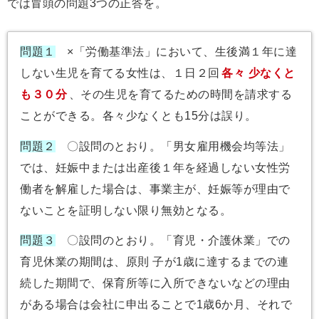
では冒頭の問題3つの正答を。
問題１
×「労働基準法」において、生後満１年に達
しない生児を育てる女性は、１日２回
各々
少なくと
も３０分
、その生児を育てるための時間を請求する
ことができる。各々少なくとも15分は誤り。
問題２
〇設問のとおり。「男女雇用機会均等法」
では、妊娠中または出産後１年を経過しない女性労
働者を解雇した場合は、事業主が、妊娠等が理由で
ないことを証明しない限り無効となる。
問題３
〇設問のとおり。「育児・介護休業」での
育児休業の期間は、原則 子が1歳に達するまでの連
続した期間で、保育所等に入所できないなどの理由
がある場合は会社に申出ることで1歳6か月、それで