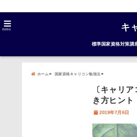
キ
menu
標準国家資格対策講
ホーム
国家資格キャリコン勉強法
〔キャリア
き方ヒント
2019年7月6日