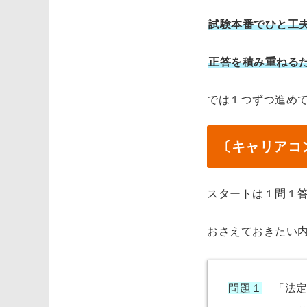
試験本番でひと工
正答を積み重ねる
では１つずつ進め
〔キャリアコ
スタートは１問１
おさえておきたい
問題１
「法定