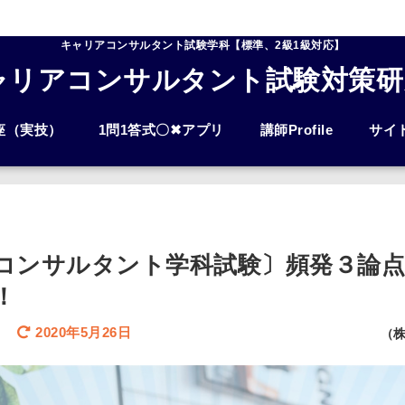
キャリアコンサルタント試験学科【標準、2級1級対応】
ャリアコンサルタント試験対策研
座（実技）
1問1答式〇✖アプリ
講師Profile
サイ
コンサルタント学科試験〕頻発３論点
！
2020年5月26日
（株