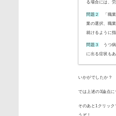
る場合には、労
問題２
「職業
業の選択、職
就けるように
問題３
うつ病
に出る症状も
いかがでしたか？
では上述の3論点に
そのあと1クリッ
うぞ！