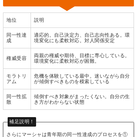
地位
説明
同一性達
適応的。自己決定力、自己志向性ある。環
成
境変化にも柔軟対応。対人関係安定
両親の権威や期待、目標に専心している。
権威受容
環境変化に柔軟対応が困難。
モラトリ
危機を体験している最中。迷いながら自分
アム
が傾倒すべきものを模索している
同一性拡
傾倒すべき対象がまったくない。自分の生
散
き方がわからない状態
補足説明！
さらにマーシャは青年期の同一性達成のプロセスを①