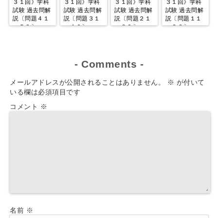
３１回》学科
３１回》学科
３１回》学科
３１回》学科
試験 過去問解
試験 過去問解
試験 過去問解
試験 過去問解
説〔問題４１
説〔問題３１
説〔問題２１
説〔問題１１
～５０〕
～４０〕
～３０〕
～２０〕
-
Comments
-
メールアドレスが公開されることはありません。
※
が付いて
いる欄は必須項目です
コメント
※
名前
※