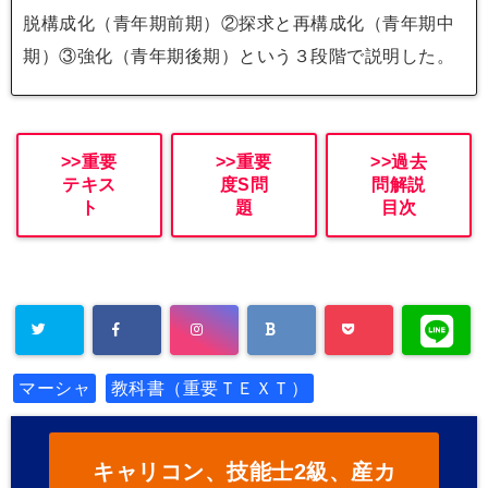
脱構成化（青年期前期）②探求と再構成化（青年期中
期）③強化（青年期後期）という３段階で説明した。
>>重要
>>重要
>>過去
テキス
度S問
問解説
ト
題
目次
マーシャ
教科書（重要ＴＥＸＴ）
キャリコン、技能士2級、産カ