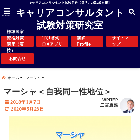
キャリアコンサルタント試験学科【標準、2級1級対応】
キャリアコンサルタント
menu
試験対策研究室
標準国家
資格対策
1問1答式
講師
サイトマ
講座（実
〇✖アプリ
Profile
ップ
技）
お問合せ
ホーム
マーシャ
マーシャ＜自我同一性地位＞
WRITER
2018年3月7日
二宮康浩
2020年5月26日