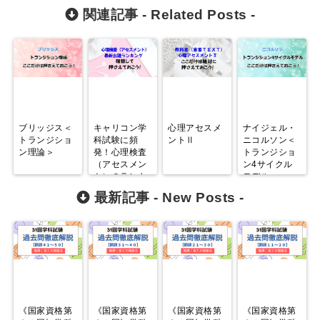
関連記事 -
Related Posts
-
ブリッジス＜
キャリコン学
心理アセスメ
ナイジェル・
トランジショ
科試験に頻
ントⅡ
ニコルソン＜
ン理論＞
発！心理検査
トランジショ
（アセスメン
ン4サイクル
ト）のランキ
モデル＞
ング！
最新記事 -
New Posts
-
《国家資格第
《国家資格第
《国家資格第
《国家資格第