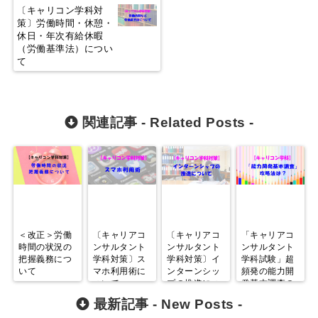
〔キャリコン学科対
策〕労働時間・休憩・
休日・年次有給休暇
（労働基準法）につい
て
関連記事 -
Related Posts
-
＜改正＞労働
〔キャリアコ
〔キャリアコ
「キャリアコ
時間の状況の
ンサルタント
ンサルタント
ンサルタント
把握義務につ
学科対策〕ス
学科対策〕イ
学科試験」超
いて
マホ利用術に
ンターンシッ
頻発の能力開
ついて
プの推進につ
発基本調査の
いて
攻略法
最新記事 -
New Posts
-