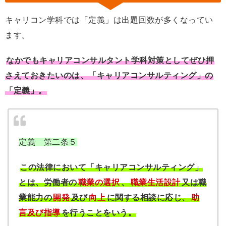
キャリコン学科では「定義」は出題回数が多くなってい
ます。
なかでもキャリアコンサルタント学科対策としてぜひ押
さえておきたいのは、「キャリアコンサルティング」の
「定義」。
定義 第二条５
この法律において「キャリアコンサルティング」
とは、労働者の
職業の選択
、
職業生活設計
又は職
業能力の
開発
及び
向上
に関する相談に応じ、
助
言及び指導
を行うことをいう。