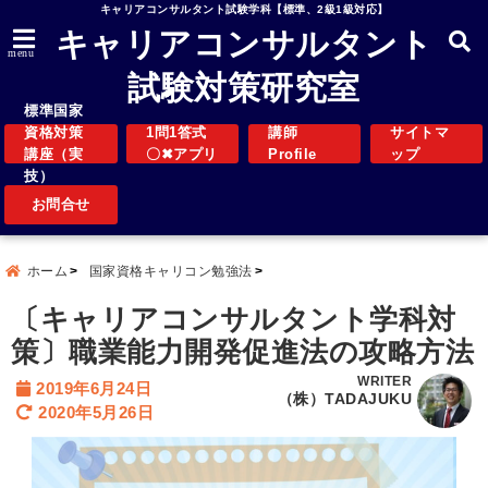
キャリアコンサルタント試験学科【標準、2級1級対応】
キャリアコンサルタント
menu
試験対策研究室
標準国家
資格対策
1問1答式
講師
サイトマ
講座（実
〇✖アプリ
Profile
ップ
技）
お問合せ
ホーム
国家資格キャリコン勉強法
〔キャリアコンサルタント学科対
策〕職業能力開発促進法の攻略方法
WRITER
2019年6月24日
（株）TADAJUKU
2020年5月26日