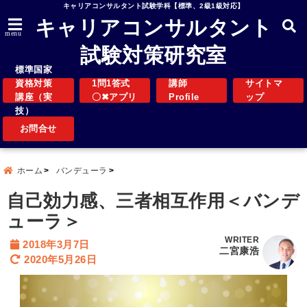
キャリアコンサルタント試験学科【標準、2級1級対応】
キャリアコンサルタント
menu
試験対策研究室
標準国家
資格対策
1問1答式
講師
サイトマ
講座（実
〇✖アプリ
Profile
ップ
技）
お問合せ
ホーム
バンデューラ
自己効力感、三者相互作用＜バンデ
ューラ＞
WRITER
2018年3月7日
二宮康浩
2020年5月26日