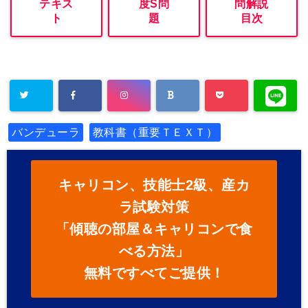
テキス
度S問
問解説
ト
題
目次
バンデューラ
教科書（重要ＴＥＸＴ）
キャリコン、技能士2級、産カ
ラ試験対策
「傾聴の部屋＆キャリコンで食
べる方法」
無料ですべてご提供！