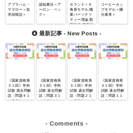
アブラハム・
認知療法＜ア
ホランド＜６
コーヒーカッ
マズロー＜欲
ーロン・ベッ
角形モデル,職
プモデル＜國
求段階説＞
ク＞
業パーソナリ
分康孝＞
ティー理論,類
型論的‐交互作
用的理論＞
最新記事 -
New Posts
-
《国家資格第
《国家資格第
《国家資格第
《国家資格第
３１回》学科
３１回》学科
３１回》学科
３１回》学科
試験 過去問解
試験 過去問解
試験 過去問解
試験 過去問解
説〔問題４１
説〔問題３１
説〔問題２１
説〔問題１１
～５０〕
～４０〕
～３０〕
～２０〕
-
Comments
-