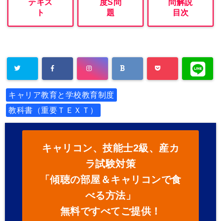
テキス
度S問
問解説
ト
題
目次
キャリア教育と学校教育制度
教科書（重要ＴＥＸＴ）
キャリコン、技能士2級、産カ
ラ試験対策
「傾聴の部屋＆キャリコンで食
べる方法」
無料ですべてご提供！