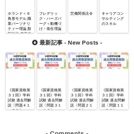
ホランド＜６
フレデリッ
労働関係法令
キャリアコン
角形モデル,職
ク・ハーズバ
サルティング
業パーソナリ
ーグ＜動機づ
のスキル
ティー理論,類
け・衛生理論
型論的‐交互作
＞
用的理論＞
最新記事 -
New Posts
-
《国家資格第
《国家資格第
《国家資格第
《国家資格第
３１回》学科
３１回》学科
３１回》学科
３１回》学科
試験 過去問解
試験 過去問解
試験 過去問解
試験 過去問解
説〔問題４１
説〔問題３１
説〔問題２１
説〔問題１１
～５０〕
～４０〕
～３０〕
～２０〕
-
Comments
-