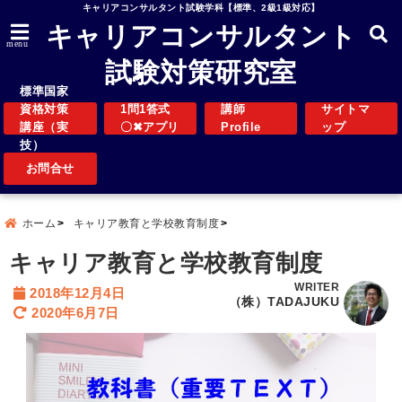
キャリアコンサルタント試験学科【標準、2級1級対応】
キャリアコンサルタント
menu
試験対策研究室
標準国家
資格対策
1問1答式
講師
サイトマ
講座（実
〇✖アプリ
Profile
ップ
技）
お問合せ
ホーム
キャリア教育と学校教育制度
キャリア教育と学校教育制度
WRITER
2018年12月4日
（株）TADAJUKU
2020年6月7日