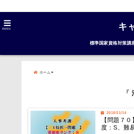
キ
menu
標準国家資格対策講
ホーム
「
2018/11/14
【問題７０
度：S、難