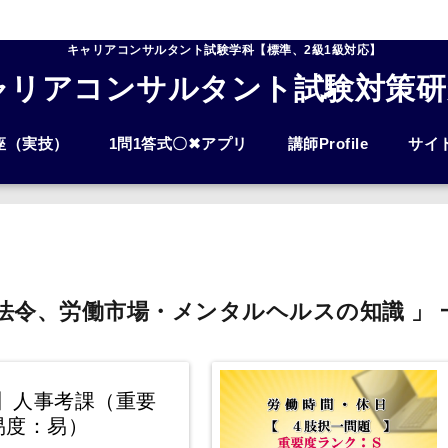
キャリアコンサルタント試験学科【標準、2級1級対応】
ャリアコンサルタント試験対策研
座（実技）
1問1答式〇✖アプリ
講師Profile
サイ
 法令、労働市場・メンタルヘルスの知識 」 
】人事考課（重要
易度：易）