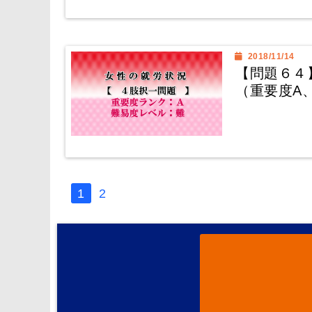
2018/11/14
【問題６４
（重要度A
1
2