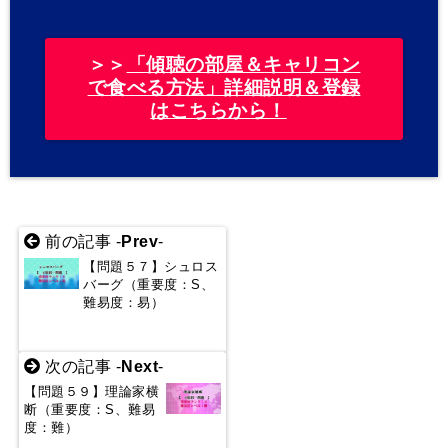
＞＞
「傾聴の部屋＆キャリコン
で食べる方法」詳細説明＆登録
はこちらから！
前の記事 -
Prev
-
【問題５７】シュロス
バーグ（重要度：S、
難易度：易）
次の記事 -
Next
-
【問題５９】理論家横
断（重要度：S、難易
度：難）