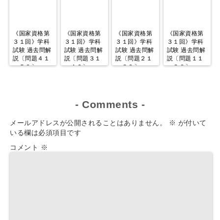
《国家資格第
《国家資格第
《国家資格第
《国家資格第
３１回》学科
３１回》学科
３１回》学科
３１回》学科
試験 過去問解
試験 過去問解
試験 過去問解
試験 過去問解
説〔問題４１
説〔問題３１
説〔問題２１
説〔問題１１
～５０〕
～４０〕
～３０〕
～２０〕
-
Comments
-
メールアドレスが公開されることはありません。
※
が付いて
いる欄は必須項目です
コメント
※