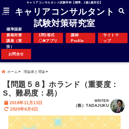
キャリアコンサルタント試験学科【標準、2級1級対応】
キャリアコンサルタント
menu
試験対策研究室
標準国家
資格対策
1問1答式
講師
サイトマ
講座（実
〇✖アプリ
Profile
ップ
技）
お問合せ
ホーム
理論家と理論
【問題５８】ホランド（重要度：
S、難易度：易）
WRITER
2018年11月13日
（株）TADAJUKU
2020年6月6日