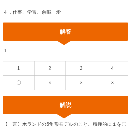
４．仕事、学習、余暇、愛
解答
１
1
2
3
4
〇
×
×
×
解説
【一言】ホランドの6角形モデルのこと。積極的に１を〇