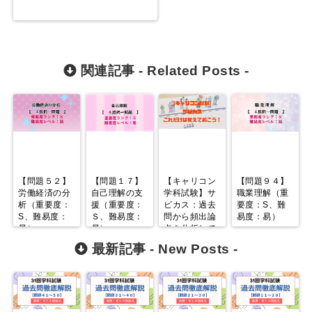
関連記事 -
Related Posts
-
【問題５２】
【問題１７】
【キャリコン
【問題９４】
労働経済の分
自己理解の支
学科試験】サ
職業理解（重
析（重要度：
援（重要度：
ビカス：過去
要度：S、難
S、難易度：
Ｓ、難易度：
問から頻出論
易度：易）
易）
易）
点を分析して
みた！
最新記事 -
New Posts
-