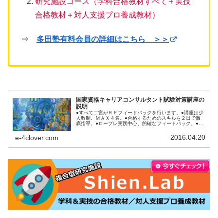
研究施設コース（学科合格教材すべて＋実技
合格教材＋対人支援プロ養成教材）
⇒
多田塾有料会員の詳細はこちら ＞＞
国家資格キャリアコンサルタント試験対策講座の
説明
●すべて二宮がＲＰフィードバックを行います。●講座は少
人数制。ＭＡＸ４名。●合格するためのスキルを２日で徹
底指導。●ロープレ実践中心、的確なフィードバック。●受
講後、本番まで何をするべきか明確にアドバイス。●ロー
プレ後の質疑応答（口頭試問）...
2016.04.20
e-4clover.com