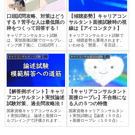
口頭試問攻略、対策はどう
【傾聴姿勢】キャリアコン
する？苦手な人は最低限の
サルタント面接試験時の視
枠をつくって回答する！
線は【アイコンタクト】
キャリアコンサルタント試験
キャリアコンサルタント試験で
は、実技面接試験でロールプレ
は、傾聴姿勢も重視されます。
イング終了後に、口頭試問（試
いわゆる「態度」「非言語」に
験官から何個か質問される）が
相当しますね。「非言語」の大
あります。どれぐらい重要視さ
切さについては、こちらの記事
キャリコンサルタント試験【実技】対策ヒント集
キャリコンサルタント試験【実技】対策ヒント集
れているかは定かではありませ
もご確認くださいね。ざっくり
んが、口頭試問５分の受けこた
言うと「相談員として雰囲気が
えも合否に影響していることは
いいか」「あたたかい包み込め
間違いありません。...
るような態度で相...
【解答例ポイント】キャリ
【キャリアコンサルタント
アコンサルタント実技論述
面接ロープレ】不合格にな
試験対策、過去問攻略法！
る人の５つの特徴
国家資格キャリアコンサルタン
国家資格キャリアコンサルタン
ト実技試験は、論述と面接ロー
ト実技試験は【論述（５０点）
ルプレイングで評価されます。
＋面接ロープレ（１００点）】
配点は論述が５０点満点、面接
の合計点数（合計９０点以上）
ロープレが１００点満点。合格
で合否が決まりますが、今日は
点は合計９０点以上となりま
面接ロープレで合格点（一応６