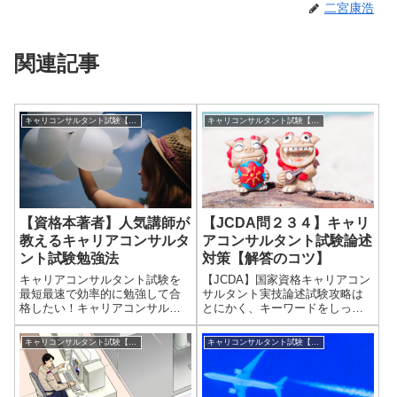
二宮康浩
関連記事
キャリコンサルタント試験【実技】対策ヒント集
キャリコンサルタント試験【実技】対策ヒント集
【資格本著者】人気講師が
【JCDA問２３４】キャリ
教えるキャリアコンサルタ
アコンサルタント試験論述
ント試験勉強法
対策【解答のコツ】
キャリアコンサルタント試験を
【JCDA】国家資格キャリアコン
最短最速で効率的に勉強して合
サルタント実技論述試験攻略は
格したい！キャリアコンサルタ
とにかく、キーワードをしっか
ント試験は、「学科試験」「実
り使って解答作成することが必
技論述試験」「実技面接試験」
須であることを、前回【問１】
キャリコンサルタント試験【実技】対策ヒント集
キャリコンサルタント試験【実技】対策ヒント集
とそれぞれ異なった勉強法が必
で解説しました。（第９回概
要になります。どうすれば確実
要、問１解答作成の注意点など
に一発合格できるのか。大手資
はこちら）【問２】【問３】
格専門学校講師１...
【問４】について...