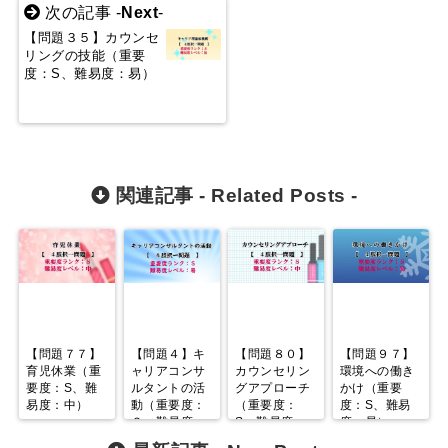
次の記事 -
Next
-
【問題３５】カウンセ
リングの技能（重要
度：S、難易度：易）
関連記事 -
Related Posts
-
【問題７７】
【問題４】キ
【問題８０】
【問題９７】
育児休業（重
ャリアコンサ
カウンセリン
環境への働き
要度：S、難
ルタントの活
グアプローチ
かけ（重要
易度：中）
動（重要度：
（重要度：
度：S、難易
Ｓ、難易度：
S、難易度：
度：易）
易）
中）