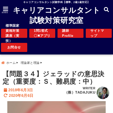
キャリアコンサルタント試験学科【標準、2級1級対応】
キャリアコンサルタント
menu
試験対策研究室
標準国家
資格対策
1問1答式
講師
サイトマ
講座（実
〇✖アプリ
Profile
ップ
技）
お問合せ
ホーム
理論家と理論
【問題３４】ジェラッドの意思決
定（重要度：Ｓ、難易度：中）
WRITER
2018年6月3日
（株）TADAJUKU
2020年6月6日