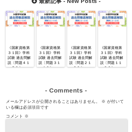
最新記事 -
New Posts
-
《国家資格第
《国家資格第
《国家資格第
《国家資格第
３１回》学科
３１回》学科
３１回》学科
３１回》学科
試験 過去問解
試験 過去問解
試験 過去問解
試験 過去問解
説〔問題４１
説〔問題３１
説〔問題２１
説〔問題１１
～５０〕
～４０〕
～３０〕
～２０〕
-
Comments
-
メールアドレスが公開されることはありません。
※
が付いて
いる欄は必須項目です
コメント
※