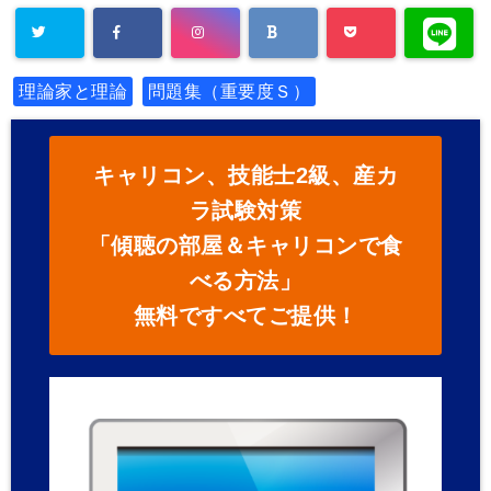
理論家と理論
問題集（重要度Ｓ）
キャリコン、技能士2級、産カ
ラ試験対策
「傾聴の部屋＆キャリコンで食
べる方法」
無料ですべてご提供！