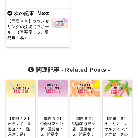
次の記事 -
Next
-
【問題４０】カウンセ
リングの技能（ラポー
ル）（重要度：Ｓ、難
易度：易）
関連記事 -
Related Posts
-
【問題５８】
【問題５２】
【問題６２】
【問題１６】
ホランド（重
労働経済の分
理論家横断問
キャリアコン
要度：S、難
析（重要度：
題（重要度：
サルティング
易度：易）
S、難易度：
S、難易度：
の実務（グル