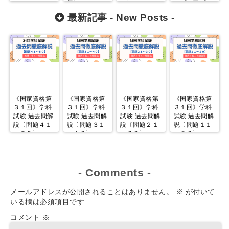
易）
中）
ープ・アプロ
ーチ）（重要
最新記事 -
New Posts
-
度：Ｓ、難易
度：易）
《国家資格第
《国家資格第
《国家資格第
《国家資格第
３１回》学科
３１回》学科
３１回》学科
３１回》学科
試験 過去問解
試験 過去問解
試験 過去問解
試験 過去問解
説〔問題４１
説〔問題３１
説〔問題２１
説〔問題１１
～５０〕
～４０〕
～３０〕
～２０〕
-
Comments
-
メールアドレスが公開されることはありません。
※
が付いて
いる欄は必須項目です
コメント
※