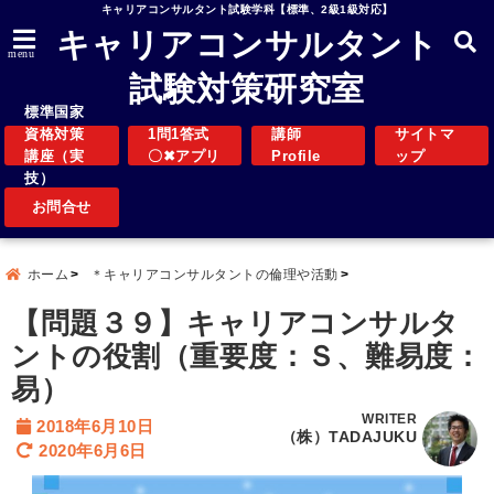
キャリアコンサルタント試験学科【標準、2級1級対応】
キャリアコンサルタント
menu
試験対策研究室
標準国家
資格対策
1問1答式
講師
サイトマ
講座（実
〇✖アプリ
Profile
ップ
技）
お問合せ
ホーム
＊キャリアコンサルタントの倫理や活動
【問題３９】キャリアコンサルタ
ントの役割（重要度：Ｓ、難易度：
易）
WRITER
2018年6月10日
（株）TADAJUKU
2020年6月6日