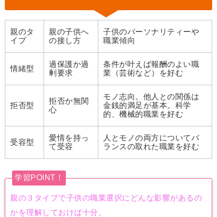
親のタ
親の子供へ
子供のパーソナリティーや
イプ
の接し方
職業傾向
過保護か過
条件が叶えば報酬のよい職
情緒型
剰要求
業（芸術など）を好む
モノ志向。他人との関係は
拒否か無関
拒否型
金銭的満足が基本。科学
心
的、機械的職業を好む
愛情を持っ
人とモノの両方についてバ
受容型
て受容
ランスの取れた職業を好む
学習POINT！
親の３タイプで子供の職業選択にどんな影響があるの
かを理解しておけば十分。