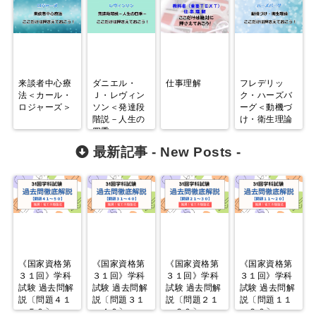
来談者中心療
ダニエル・
仕事理解
フレデリッ
法＜カール・
Ｊ・レヴィン
ク・ハーズバ
ロジャーズ＞
ソン＜発達段
ーグ＜動機づ
階説－人生の
け・衛生理論
四季－＞
＞
最新記事 -
New Posts
-
《国家資格第
《国家資格第
《国家資格第
《国家資格第
３１回》学科
３１回》学科
３１回》学科
３１回》学科
試験 過去問解
試験 過去問解
試験 過去問解
試験 過去問解
説〔問題４１
説〔問題３１
説〔問題２１
説〔問題１１
～５０〕
～４０〕
～３０〕
～２０〕