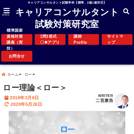
キャリアコンサルタント試験学科【標準、2級1級対応】
キャリアコンサルタント
menu
試験対策研究室
標準国家
資格対策
1問1答式
講師
サイトマ
講座（実
〇✖アプリ
Profile
ップ
技）
お問合せ
ホーム
ロー
ロー理論＜ロー＞
WRITER
2018年3月6日
二宮康浩
2020年5月26日