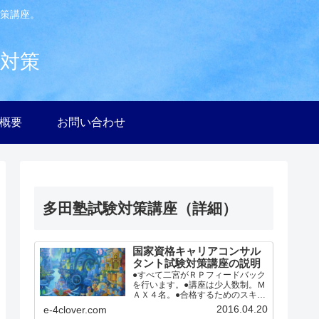
策講座。
験対策
社概要
お問い合わせ
多田塾試験対策講座（詳細）
国家資格キャリアコンサル
タント試験対策講座の説明
●すべて二宮がＲＰフィードバック
を行います。●講座は少人数制。Ｍ
ＡＸ４名。●合格するためのスキル
を２日で徹底指導。●ロープレ実践
2016.04.20
e-4clover.com
中心、的確なフィードバック。●受