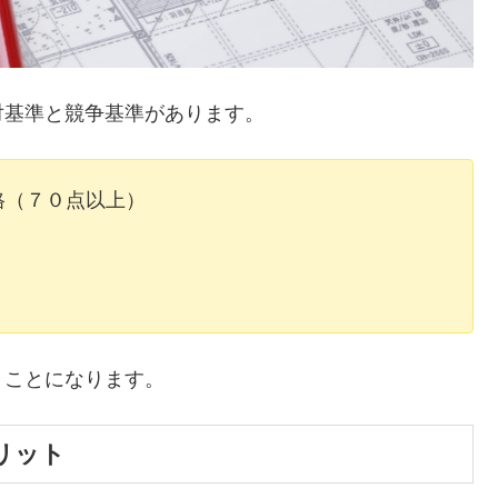
対基準と競争基準があります。
格（７０点以上）
うことになります。
リット