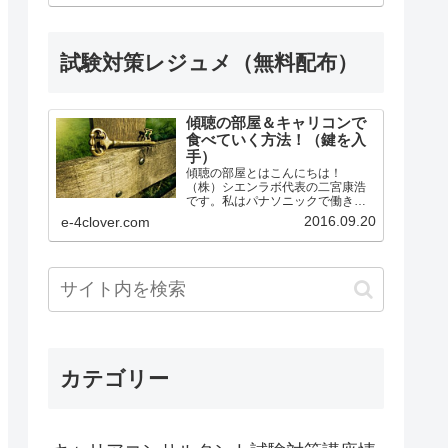
講後、本番まで何をするべきか明
確にアドバイス。●ロープレ後の質
疑応答（口頭試問）...
試験対策レジュメ（無料配布）
傾聴の部屋＆キャリコンで
食べていく方法！（鍵を入
手）
傾聴の部屋とはこんにちは！
（株）シエンラボ代表の二宮康浩
です。私はパナソニックで働きな
がら、勉強の仕方を工夫し、１級
2016.09.20
e-4clover.com
キャリアコンサルティング技能士
の資格を取得、皆さんのサポート
ができるようになりました。また
Shien.Labの公認サポーター...
カテゴリー