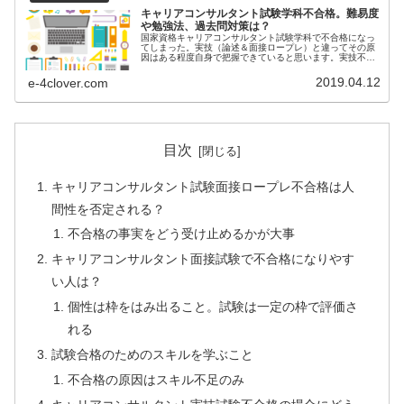
キャリアコンサルタント試験学科不合格。難易度
や勉強法、過去問対策は？
国家資格キャリアコンサルタント試験学科で不合格になっ
てしまった。実技（論述＆面接ロープレ）と違ってその原
因はある程度自身で把握できていると思います。実技不合
格についてはこちらの記事をご確認ください。簡単にいっ
てしまうと、勉強不足。計画が甘か...
2019.04.12
e-4clover.com
目次
キャリアコンサルタント試験面接ロープレ不合格は人
間性を否定される？
不合格の事実をどう受け止めるかが大事
キャリアコンサルタント面接試験で不合格になりやす
い人は？
個性は枠をはみ出ること。試験は一定の枠で評価さ
れる
試験合格のためのスキルを学ぶこと
不合格の原因はスキル不足のみ