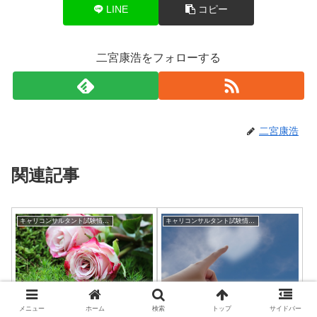
LINE
コピー
二宮康浩をフォローする
二宮康浩
関連記事
キャリコンサルタント試験情報（合格発表など）
キャリコンサルタント試験情報（合格発表など）
キャリアコンサルタント国
【キャリアコンサルタント
メニュー
ホーム
検索
トップ
サイドバー
家資格（第2回）合格率や
養成講座おすすめ】養成学