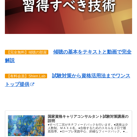
傾聴の基本をテキストと動画で完全
【完全無料】傾聴の部屋
解説
試験対策から資格活用法までワンス
【有料会員】Shien.Lab
トップ提供
国家資格キャリアコンサルタント試験対策講座の
説明
●すべて二宮がＲＰフィードバックを行います。●講座は少
人数制。ＭＡＸ４名。●合格するためのスキルを２日で徹
底指導。●ロープレ実践中心、的確なフィードバック。●受
講後、本番まで何をするべきか明確にアドバイス。●ロー