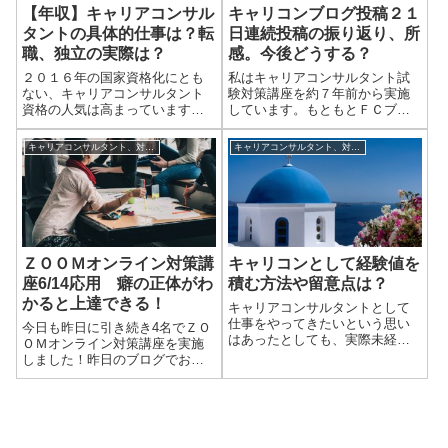
【年収】キャリアコンサル
キャリコンブログ投稿２１
タントの具体的仕事は？転
日連続投稿の振り返り、所
職、独立の実際は？
感。今後どうする？
２０１６年の国家資格化にとも
私はキャリアコンサルタント試
ない、キャリアコンサルタント
験対策講座を約７年前から実施
資格の人気は高まっています
しています。もともとＦＣブロ
が、実際この資格は価値がある
グで運営していたのですが、２
のか。キャリアコンサルタント
０１５年６月くらいにこちらのe-
キャリアコンサルタント、対人支援に役立つ小話
キャリアコンサルタント、対人支援に役立つ小話
資格を取得すると転職が有利と
4clover.comに引っ越し。約４年
なり、独立して稼ぐことも可能
前くらいですね。そこからたま
なのでしょうか。私はキャリア
ーに更新はしていたし、途中
コンサルタント試験...
エ...
ＺＯＯＭオンライン対策講
キャリコンとして経験値を
座6/14応用 癖の正体がわ
積む方法や留意点は？
かると上達できる！
キャリアコンサルタントとして
仕事をやってきたいという思い
今日も昨日に引き続き4名でＺＯ
はあったとしても、実際未経験
ＯＭオンライン対策講座を実施
で雇ってくれるところも多くは
しました！昨日のブログでお伝
ありません。どんな風に経験を
えしたのですが、ロープレ面接
積めばよいのか悩んでいる方も
で50点以下の点数で不合格にな
おられると思います。今日は経
ってしまった方は、何かしら変
験値が少なくて不安になってる
な癖がついてしまっている可能
方や、そもそも試...
性があります。この辺りについ