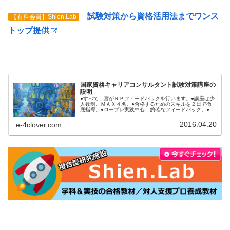
試験対策から資格活用法までワンス
【有料会員】Shien.Lab
トップ提供
国家資格キャリアコンサルタント試験対策講座の
説明
●すべて二宮がＲＰフィードバックを行います。●講座は少
人数制。ＭＡＸ４名。●合格するためのスキルを２日で徹
底指導。●ロープレ実践中心、的確なフィードバック。●受
講後、本番まで何をするべきか明確にアドバイス。●ロー
プレ後の質疑応答（口頭試問）...
2016.04.20
e-4clover.com