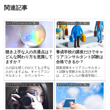
関連記事
キャリアコンサルタント、対人支援に役立つ小話
キャリアコンサルタント、対人支援に役立つ小話
聴き上手な人の共通点は？
養成学校の講座だけでキャ
どんな関わり方を意識して
リアコンサルタント試験は
ますか？
合格できるか？
人の話を聴くのがとても上手な
国家資格キャリアコンサルタン
人がいますよね。キャリアコン
ト試験を受験される方の大半
サルタント、カウンセラー、コ
は、どこかしらの養成学校に通
ーチ業の方は、傾聴技法の大切
われます。受験資格を得るため
さを学んできていると思いま
に養成学校に通う人もいます
キャリアコンサルタント、対人支援に役立つ小話
キャリアコンサルタント、対人支援に役立つ小話
す。でも、どうしても上手くい
し、実務経験ありで受験資格は
かない。どうすれば、聴き上手
あるけどしっかりと体系を学ぶ
になれるのだろう。テクニック
ためにスクールに参加する人も
的なことを学ぶより...
います。目的は様々で...