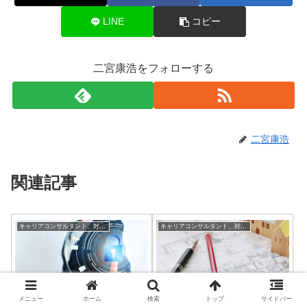
LINE
コピー
二宮康浩をフォローする
二宮康浩
関連記事
キャリアコンサルタント、対人支援に役立つ小話
キャリアコンサルタント、対人支援に役立つ小話
メニュー
ホーム
検索
トップ
サイドバー
【面談ツール】キャリアコ
【価格設定】カウンセリン