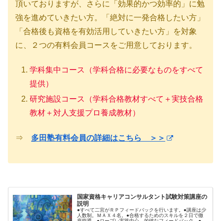
頂いておりますが、さらに「効果的かつ効率的」に勉
強を進めていきたい方。「絶対に一発合格したい方」
「合格後も資格を有効活用していきたい方」を対象
に、２つの有料会員コースをご用意しております。
学科集中コース（学科合格に必要なものをすべて
提供）
研究施設コース（学科合格教材すべて＋実技合格
教材＋対人支援プロ養成教材）
⇒
多田塾有料会員の詳細はこちら ＞＞
国家資格キャリアコンサルタント試験対策講座の
説明
●すべて二宮がＲＰフィードバックを行います。●講座は少
人数制。ＭＡＸ４名。●合格するためのスキルを２日で徹
底指導。●ロープレ実践中心、的確なフィードバック。●受