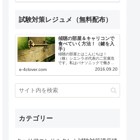
講後、本番まで何をするべきか明
確にアドバイス。●ロープレ後の質
疑応答（口頭試問）...
試験対策レジュメ（無料配布）
傾聴の部屋＆キャリコンで
食べていく方法！（鍵を入
手）
傾聴の部屋とはこんにちは！
（株）シエンラボ代表の二宮康浩
です。私はパナソニックで働きな
がら、勉強の仕方を工夫し、１級
2016.09.20
e-4clover.com
キャリアコンサルティング技能士
の資格を取得、皆さんのサポート
ができるようになりました。また
Shien.Labの公認サポーター...
カテゴリー