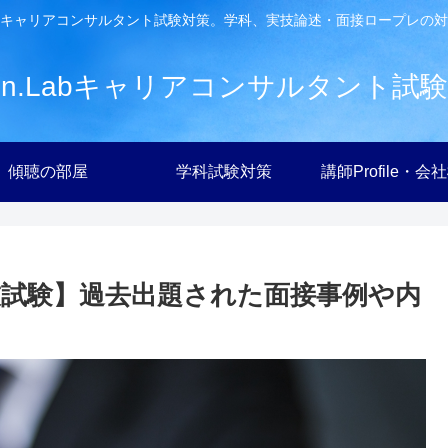
キャリアコンサルタント試験対策。学科、実技論述・面接ロープレの対
ien.Labキャリアコンサルタント試
傾聴の部屋
学科試験対策
講師Profile・会
試験】過去出題された面接事例や内