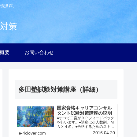
策講座。
験対策
社概要
お問い合わせ
多田塾試験対策講座（詳細）
国家資格キャリアコンサル
タント試験対策講座の説明
●すべて二宮がＲＰフィードバック
を行います。●講座は少人数制。Ｍ
ＡＸ４名。●合格するためのスキル
を２日で徹底指導。●ロープレ実践
2016.04.20
e-4clover.com
中心、的確なフィードバック。●受