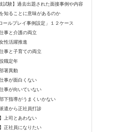
技試験】過去出題された面接事例や内容
を知ることに意味があるのか
ロールプレイ事例設定」１２ケース
仕事と介護の両立
女性活躍推進
仕事と子育ての両立
役職定年
部署異動
仕事が面白くない
仕事が向いていない
部下指導がうまくいかない
派遣から正社員打診
】上司とあわない
】正社員になりたい