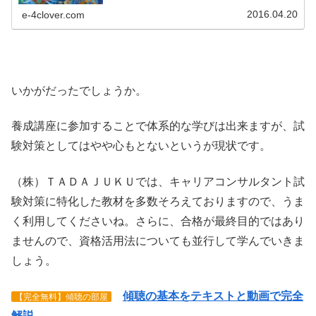
講後、本番まで何をするべきか明確にアドバイス。●ロー
プレ後の質疑応答（口頭試問）...
2016.04.20
e-4clover.com
いかがだったでしょうか。
養成講座に参加することで体系的な学びは出来ますが、試
験対策としてはやや心もとないというが現状です。
（株）ＴＡＤＡＪＵＫＵでは、キャリアコンサルタント試
験対策に特化した教材を多数そろえておりますので、うま
く利用してくださいね。さらに、合格が最終目的ではあり
ませんので、資格活用法についても並行して学んでいきま
しょう。
傾聴の基本をテキストと動画で完全
【完全無料】傾聴の部屋
解説