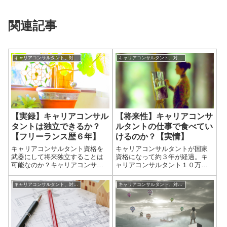
関連記事
キャリアコンサルタント、対人支援に役立つ小話
キャリアコンサルタント、対人支援に役立つ小話
【実録】キャリアコンサル
【将来性】キャリアコンサ
タントは独立できるか？
ルタントの仕事で食べてい
【フリーランス歴６年】
けるのか？【実情】
キャリアコンサルタント資格を
キャリアコンサルタントが国家
武器にして将来独立することは
資格になって約３年が経過。キ
可能なのか？キャリアコンサル
ャリアコンサルタント１０万人
タントは、主に「公的就職支援
計画で、今後もますます注目さ
機関」「企業内人事、労務部
れていく資格であることは間違
キャリアコンサルタント、対人支援に役立つ小話
キャリアコンサルタント、対人支援に役立つ小話
門」「大学」「人材派遣会社」
いないでしょう。 ただ、実際に
などで活躍の場があるのです
キャリアコンサルタントの将来
が、可能であれば独立してフリ
性はどうなのか？ 本当にキャリ
ーでやってみたいと考...
アコンサルタ...