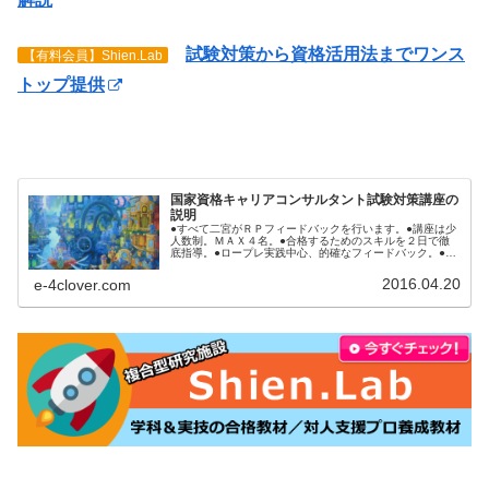
試験対策から資格活用法までワンス
【有料会員】Shien.Lab
トップ提供
国家資格キャリアコンサルタント試験対策講座の
説明
●すべて二宮がＲＰフィードバックを行います。●講座は少
人数制。ＭＡＸ４名。●合格するためのスキルを２日で徹
底指導。●ロープレ実践中心、的確なフィードバック。●受
講後、本番まで何をするべきか明確にアドバイス。●ロー
プレ後の質疑応答（口頭試問）...
2016.04.20
e-4clover.com