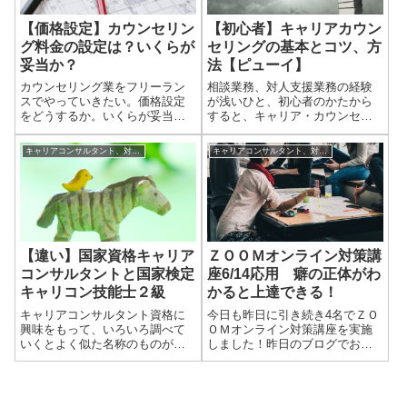
【価格設定】カウンセリン
【初心者】キャリアカウン
グ料金の設定は？いくらが
セリングの基本とコツ、方
妥当か？
法【ピューイ】
カウンセリング業をフリーラン
相談業務、対人支援業務の経験
スでやっていきたい。価格設定
が浅いひと、初心者のかたから
をどうするか。いくらが妥当な
すると、キャリア・カウンセリ
のか悩む人もいるでしょう。結
ングをする時に、本当にこの方
論からいうと、あなたが１時間
法であっているんだろうか、と
キャリアコンサルタント、対人支援に役立つ小話
キャリアコンサルタント、対人支援に役立つ小話
相談を受けることに対して、こ
不安になるかと思います。キャ
れくらいなら満足という基準に
リア・カウンセリング（ここで
設定すべきですね。もし１時間
はキャリアコンサルティングも
で５千円で満足と...
同じ扱いで話をす...
【違い】国家資格キャリア
ＺＯＯＭオンライン対策講
コンサルタントと国家検定
座6/14応用 癖の正体がわ
キャリコン技能士２級
かると上達できる！
キャリアコンサルタント資格に
今日も昨日に引き続き4名でＺＯ
興味をもって、いろいろ調べて
ＯＭオンライン対策講座を実施
いくとよく似た名称のものが出
しました！昨日のブログでお伝
てきて混乱すると思います。 ど
えしたのですが、ロープレ面接
ちらを受験すればいいのか 両方
で50点以下の点数で不合格にな
受験したほうがよいのか どんな
ってしまった方は、何かしら変
違いがあるのか など「国家資
な癖がついてしまっている可能