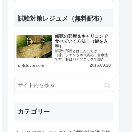
講後、本番まで何をするべきか明
確にアドバイス。●ロープレ後の質
疑応答（口頭試問）...
試験対策レジュメ（無料配布）
傾聴の部屋＆キャリコンで
食べていく方法！（鍵を入
手）
傾聴の部屋とはこんにちは！
（株）シエンラボ代表の二宮康浩
です。私はパナソニックで働きな
がら、勉強の仕方を工夫し、１級
2016.09.20
e-4clover.com
キャリアコンサルティング技能士
の資格を取得、皆さんのサポート
ができるようになりました。また
Shien.Labの公認サポーター...
カテゴリー