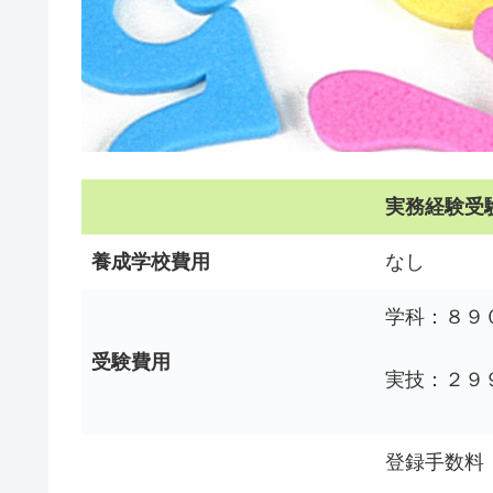
実務経験受
養成学校費用
なし
学科：８９
受験費用
実技：２９
登録手数料