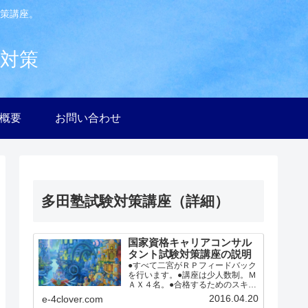
策講座。
験対策
社概要
お問い合わせ
多田塾試験対策講座（詳細）
国家資格キャリアコンサル
タント試験対策講座の説明
●すべて二宮がＲＰフィードバック
を行います。●講座は少人数制。Ｍ
ＡＸ４名。●合格するためのスキル
を２日で徹底指導。●ロープレ実践
2016.04.20
e-4clover.com
中心、的確なフィードバック。●受