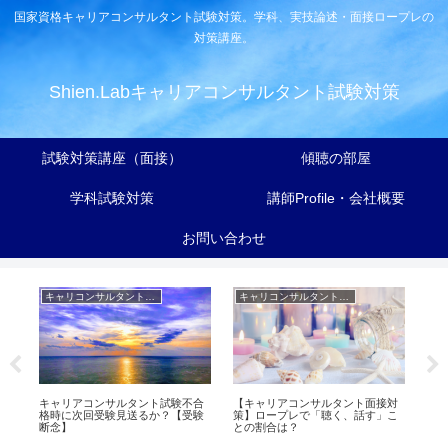
国家資格キャリアコンサルタント試験対策。学科、実技論述・面接ロープレの
対策講座。
Shien.Labキャリアコンサルタント試験対策
試験対策講座（面接）
傾聴の部屋
学科試験対策
講師Profile・会社概要
お問い合わせ
キャリコンサルタント試験【実技】対策ヒント集
キャリコンサルタント試験【実技】対策ヒント集
で
キャリアコンサルタント試験不合
【キャリアコンサルタント面接対
【
に
格時に次回受験見送るか？【受験
策】ロープレで「聴く、話す」こ
し
断念】
との割合は？
る