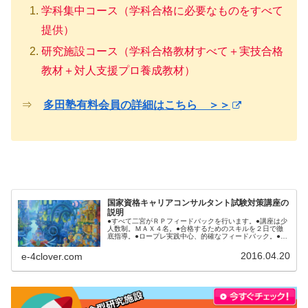
学科集中コース（学科合格に必要なものをすべて
提供）
研究施設コース（学科合格教材すべて＋実技合格
教材＋対人支援プロ養成教材）
⇒
多田塾有料会員の詳細はこちら ＞＞
国家資格キャリアコンサルタント試験対策講座の
説明
●すべて二宮がＲＰフィードバックを行います。●講座は少
人数制。ＭＡＸ４名。●合格するためのスキルを２日で徹
底指導。●ロープレ実践中心、的確なフィードバック。●受
講後、本番まで何をするべきか明確にアドバイス。●ロー
プレ後の質疑応答（口頭試問）...
2016.04.20
e-4clover.com