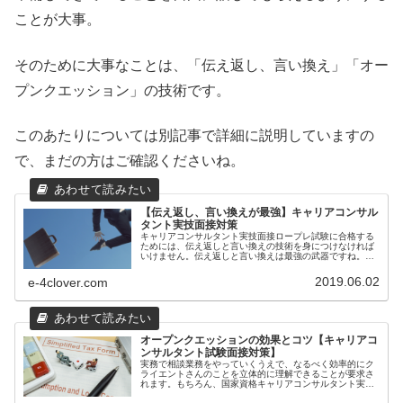
ことが大事。
そのために大事なことは、「伝え返し、言い換え」「オー
プンクエッション」の技術です。
このあたりについては別記事で詳細に説明していますの
で、まだの方はご確認くださいね。
【伝え返し、言い換えが最強】キャリアコンサル
タント実技面接対策
キャリアコンサルタント実技面接ロープレ試験に合格する
ためには、伝え返しと言い換えの技術を身につけなければ
いけません。伝え返しと言い換えは最強の武器ですね。私
は面接対策講座の中で、かなりしつこく「伝え返し」「言
い換え」のスキルについてフィード...
2019.06.02
e-4clover.com
オープンクエッションの効果とコツ【キャリアコ
ンサルタント試験面接対策】
実務で相談業務をやっていくうえで、なるべく効率的にク
ライエントさんのことを立体的に理解できることが要求さ
れます。もちろん、国家資格キャリアコンサルタント実技
面接ロープレ試験に合格するためにも相談者さんの状況や