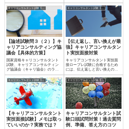
り使って解答作成することが必
いうと、緊張しすぎていたり、
須であることを、前回【問１】
気負いすぎたり、試験よりも他
キャリコンサルタント試験【実技】対策ヒント集
キャリコンサルタント試験【実技】対策ヒント集
で解説しました。（第９回概
のことで気になることがあった
要、問１解答作成の注意点など
りすると、目のまえのクライエ
はこちら）【問２】【問３】
ントさんの話を集中して聞けな
【問４】について...
くなるんですね。...
【論述試験問３（２）】キ
【伝え返し、言い換えが最
ャリアコンサルティング協
強】キャリアコンサルタン
議会【具体的方策】
ト実技面接対策
国家資格キャリコンサルタント
キャリアコンサルタント実技面
試験、キャリアコンサルティン
接ロープレ試験に合格するため
グ協議会（キャリ協会）のラス
には、伝え返しと言い換えの技
ト問題設問３（２）についてで
術を身につけなければいけませ
す。15回受験の問４とほぼ同じ
ん。伝え返しと言い換えは最強
キャリコンサルタント試験【実技】対策ヒント集
キャリコンサルタント試験【実技】対策ヒント集
です。ただし、15回では「あな
の武器ですね。私は面接対策講
たからCLの問題点を踏まえて
座の中で、かなりしつこく「伝
（設問３の内容）、どのような
え返し」「言い換え」のスキル
方針でキャリ...
についてフィード...
【キャリアコンサルタント
キャリアコンサルタント試
実技面接試験】メモは取っ
験口頭試問対策！過去質問
ていいのか？実務では？
例、準備、答え方のコツ