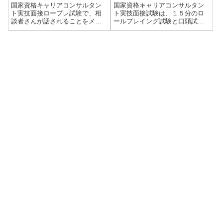
国家資格キャリアコンサルタン
国家資格キャリアコンサルタン
ト実技面接ロープレ試験で、相
ト実技面接試験は、１５分のロ
談者さんが話されることをメモ
ールプレイング試験と口頭試問
取っていいのか。これについて
５分程度（試験からの質問に答
は明確な指示がありません。キ
える）で構成されています。口
ャリコン技能士２級ではメモ、
頭試問はどんなことを聞かれる
ペンなど渡されないので、そこ
のでしょうか。また、採点上ど
から推察するとキャリアコンサ
れくらい影響があるのでしょう
ルティング協議会...
か。口頭試問にす...