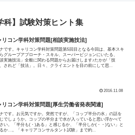
学科】試験対策ヒント集
ャリコン学科対策問題[相談実施技法]
ナです。キャリコン学科対策問題第5回目となる今回は、基本スキ
らグループアプローチ・スキル、スーパービジョンにいたる、
談実施技法」全般に関わる問題からお届けします♪たかが「技
、されど「技法」。日々、クライエントを目の前にして思...
2016.11.08
ャリコン学科対策問題[厚生労働省発表関連]
ナです。お元気ですか。突然ですが、「コップ半分の水」の話を
じでしょうか。コップの半分まで水が入っていると思い浮かべて
さい。「半分も(・)ある」と感じるか、「半分しか(・・)ない」と
るか…。「キャリアコンサルタント試験」まで約...