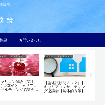
策講座。
験対策
社概要
お問い合わせ
キャリコンサルタント試験【実技】対策ヒント集
キャリコンサルタント試験【実技】対策ヒント集
キャリコン試験（第１
【論述試験問３（２）】
【必須
回）JCDAとキャリアコ
キャリアコンサルティン
ンサル
ンサルティング協議会の
グ協議会【具体的方策】
う仕事
比較