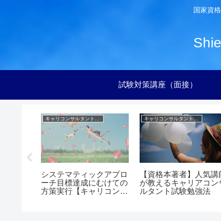
国家資格
Sh
試験対策講座（面接）
ヒント集
キャリコンサルタント試験【実技】対策ヒント集
キャリコンサルタント試験【実技】対策ヒント集
接試験本
システマティックアプロ
【資格本著者】人気講
気持ちが
ーチ目標達成にむけての
が教えるキャリアコン
する
方策実行【キャリコン面
ルタント試験勉強法
接】