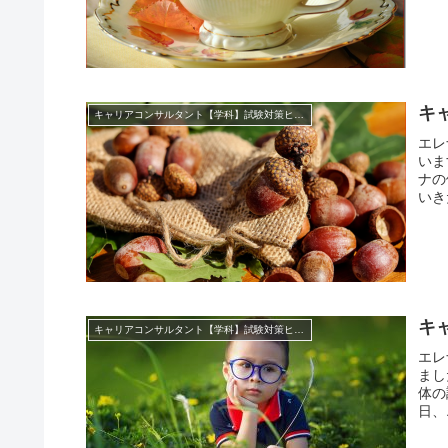
キ
キャリアコンサルタント【学科】試験対策ヒント集
エレ
いま
ナの
いき
キ
キャリアコンサルタント【学科】試験対策ヒント集
エレ
まし
体の
日、