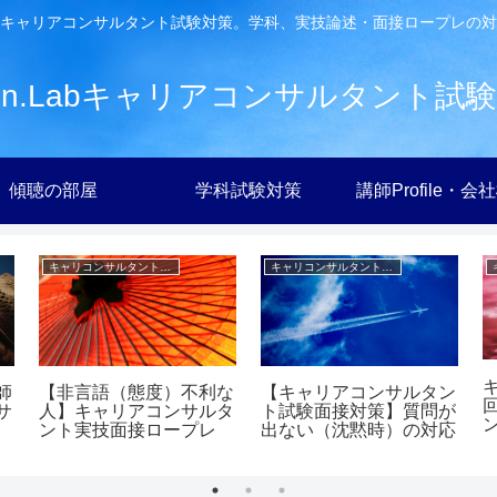
キャリアコンサルタント試験対策。学科、実技論述・面接ロープレの対
ien.Labキャリアコンサルタント試
傾聴の部屋
学科試験対策
講師Profile・会
キャリコンサルタント試験【実技】対策ヒント集
キャリコンサルタント試験【実技】対策ヒント集
師
【非言語（態度）不利な
【キャリアコンサルタン
サ
人】キャリアコンサルタ
ト試験面接対策】質問が
ント実技面接ロープレ
出ない（沈黙時）の対応