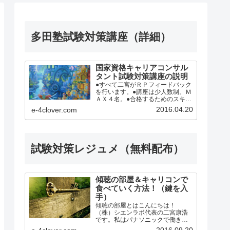
多田塾試験対策講座（詳細）
国家資格キャリアコンサル
タント試験対策講座の説明
●すべて二宮がＲＰフィードバック
を行います。●講座は少人数制。Ｍ
ＡＸ４名。●合格するためのスキル
を２日で徹底指導。●ロープレ実践
2016.04.20
e-4clover.com
中心、的確なフィードバック。●受
講後、本番まで何をするべきか明
確にアドバイス。●ロープレ後の質
疑応答（口頭試問）...
試験対策レジュメ（無料配布）
傾聴の部屋＆キャリコンで
食べていく方法！（鍵を入
手）
傾聴の部屋とはこんにちは！
（株）シエンラボ代表の二宮康浩
です。私はパナソニックで働きな
がら、勉強の仕方を工夫し、１級