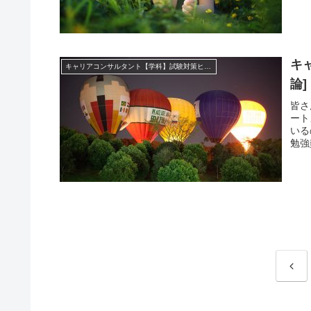
キ
キャリアコンサルタント【学科】試験対策ヒント集
論]
皆さ
ート
いる
勉強
前
へ