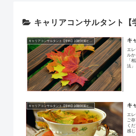
キャリアコンサルタント【
キ
キャリアコンサルタント【学科】試験対策ヒント集
エレ
ルか
「相
法」
キ
キャリアコンサルタント【学科】試験対策ヒント集
エレ
ご存
くだ
感じ